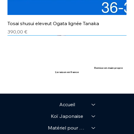
Tosai shusui eleveut Ogata lignée Tanaka
Prix
390,00 €
avec certificat
avec certificat
Remise en main propre
Livraison en france
Accueil
Koï Japonaise
Matériel pour Bassin