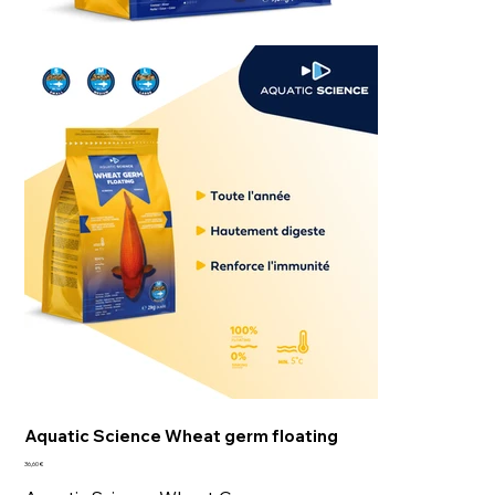
Aquatic Science Wheat germ floating
Prix
36,60 €