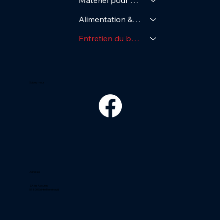
Matériel pour Bassin
Alimentation & Soin
Entretien du bassin
Suivez-nous
Adresse
ZA les Accures
51800 Sainte Menehould