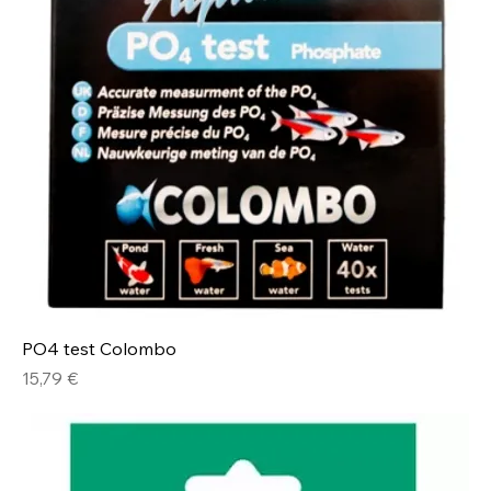
PO4 test Colombo
Prix
15,79 €