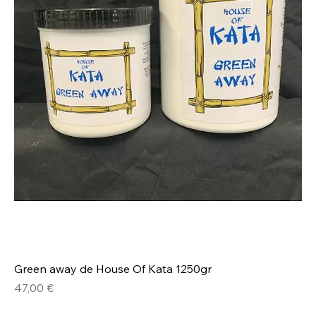
Green away de House Of Kata 1250gr
Prix
47,00 €