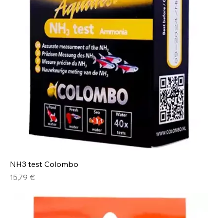
NH3 test Colombo
Prix
15,79 €