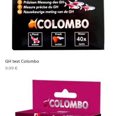
GH test Colombo
Prix
9,99 €