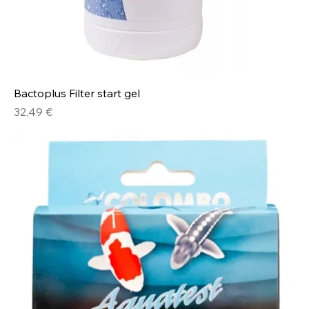
Bactoplus Filter start gel
Prix
32,49 €