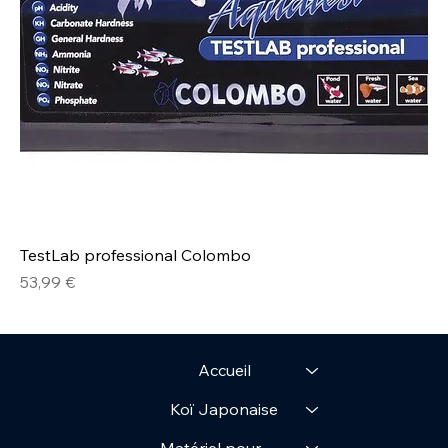
TestLab professional Colombo
Prix
53,99 €
Accueil
Koï Japonaise