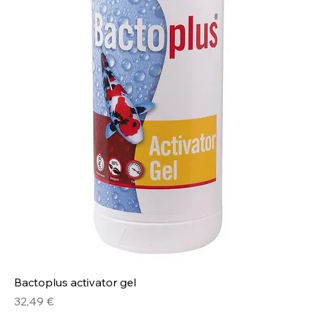
Bactoplus activator gel
Prix
32,49 €