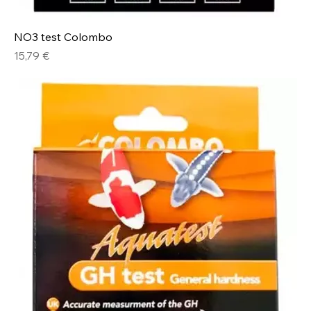
NO3 test Colombo
Prix
15,79 €