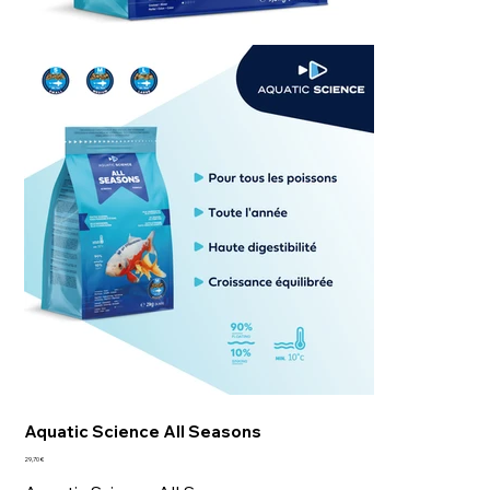
Aquatic Science All Seasons
Prix
29,70 €