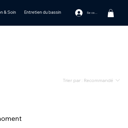
n & Soin
Entretien du bassin
Se connecter
Trier par :
Recommandé
 moment