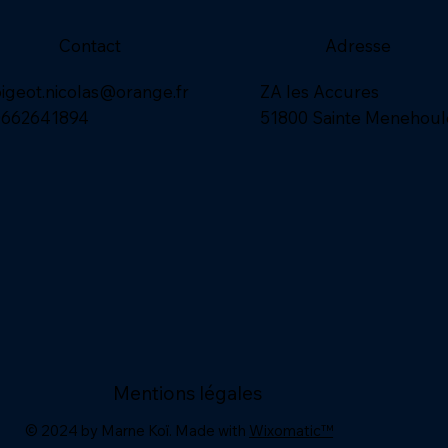
Contact
Adresse
ZA les Accures
igeot.nicolas@orange.fr
51800 Sainte Menehoul
0662641894
Mentions légales
© 2024 by Marne Koï. Made with
Wixomatic™