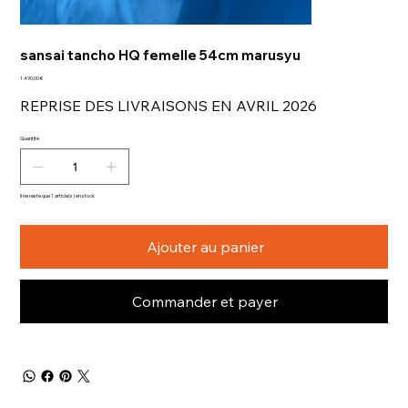
sansai tancho HQ femelle 54cm marusyu
Prix
1 490,00 €
REPRISE DES LIVRAISONS EN AVRIL 2026
Quantité
Il ne reste que 1 article(s) en stock
Ajouter au panier
Commander et payer