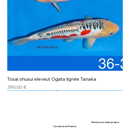
Tosai shusui eleveut Ogata lignée Tanaka
Prix
390,00 €
avec certificat
avec certificat
Remise en main propre
Livraison en france