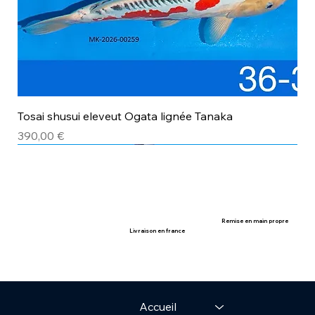
Tosai shusui eleveut Ogata lignée Tanaka
Prix
390,00 €
avec certificat
avec certificat
Remise en main propre
Livraison en france
Accueil