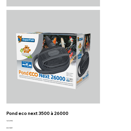
Pond eco next 3500 à 26000
Prix
167,49 €
eco next