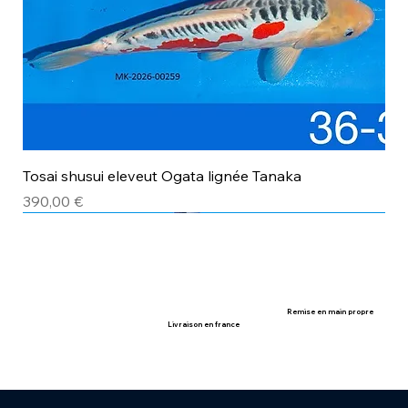
Tosai shusui eleveut Ogata lignée Tanaka
Prix
390,00 €
avec certificat
avec certificat
Remise en main propre
Livraison en france