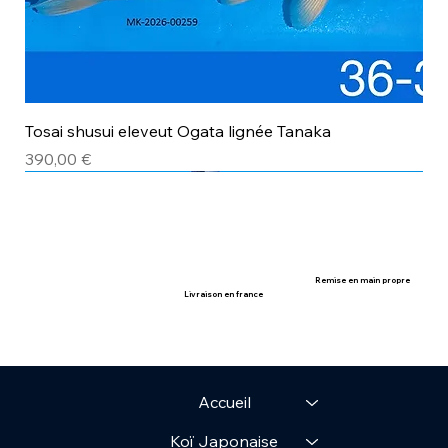
Tosai shusui eleveut Ogata lignée Tanaka
Prix
390,00 €
avec certificat
avec certificat
Remise en main propre
Livraison en france
Accueil
Koï Japonaise