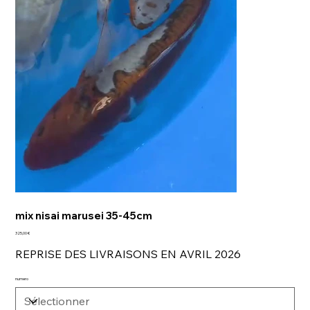
mix nisai marusei 35-45cm
Prix
325,00 €
REPRISE DES LIVRAISONS EN AVRIL 2026
numero