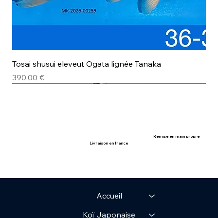
Tosai shusui eleveut Ogata lignée Tanaka
Prix
390,00 €
avec certificat
avec certificat
Remise en main propre
Livraison en france
Accueil
Koï Japonaise