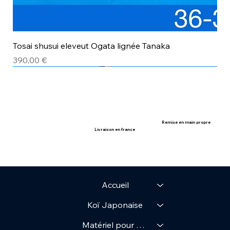
Tosai shusui eleveut Ogata lignée Tanaka
Prix
390,00 €
avec certificat
avec certificat
Remise en main propre
Livraison en france
Accueil
Koï Japonaise
Matériel pour Bassin