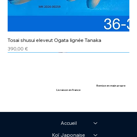
Tosai shusui eleveut Ogata lignée Tanaka
Prix
390,00 €
avec certificat
avec certificat
Remise en main propre
Livraison en france
Accueil
Koï Japonaise